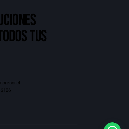
UCIONES
 TODOS TUS
presor.cl
 6106