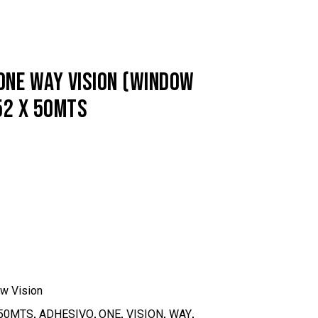
ONE WAY VISION (WINDOW
,52 X 50MTS
w Vision
,
,
,
,
,
X50MTS
ADHESIVO
ONE
VISION
WAY