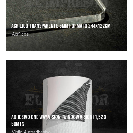
ACRÍLICO TRANSPARENTE 5MM FORMATO 244X122CM
Acrílicos
ADHESIVO ONE WAY VISION (WINDOW VISION) 1,52 x
50MTS
Vinilo Autoadhesivo