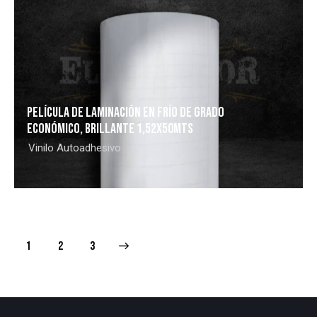
PELÍCULA DE LAMINACIÓN EN FRÍO DE GRADO
ECONÓMICO, BRILLANTE 1,52X50MTS
Vinilo Autoadhesivo
1
>
2
3