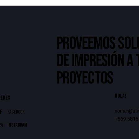
PROVEEMOS SOL
DE IMPRESIÓN A
PROYECTOS
HOLA!
REDES
nomar@elim
Facebook
+569 5816
Instagram