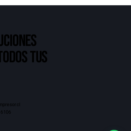
UCIONES
 TODOS TUS
presor.cl
 6106